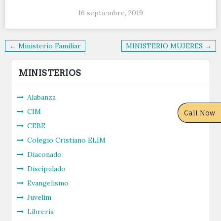
16 septiembre, 2019
Navegación
← Ministerio Familiar
MINISTERIO MUJERES →
de
entradas
MINISTERIOS
Alabanza
CIM
Call Now
CEBE
Colegio Cristiano ELIM
Diaconado
Discipulado
Evangelismo
Juvelim
Librería