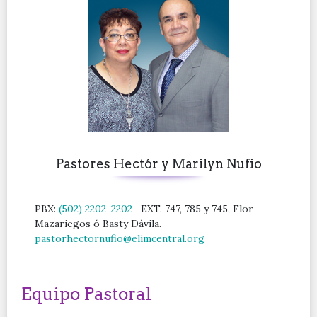
Pastores Hectór y Marilyn Nufio
PBX:
(502) 2202-2202
EXT. 747, 785 y 745, Flor
Mazariegos ó Basty Dávila.
pastorhectornufio@elimcentral.org
Equipo Pastoral