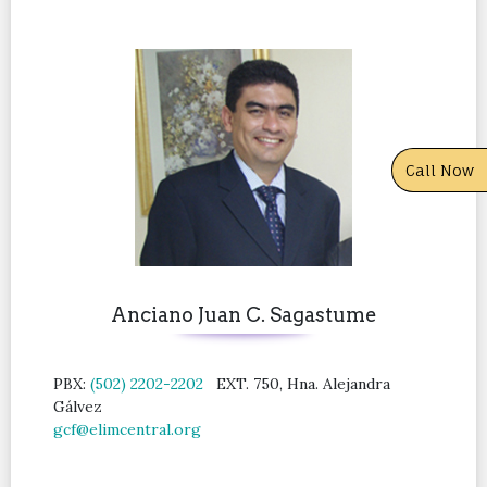
Call Now
Anciano Juan C. Sagastume
PBX:
(502) 2202-2202
EXT. 750, Hna. Alejandra
Gálvez
gcf@elimcentral.org