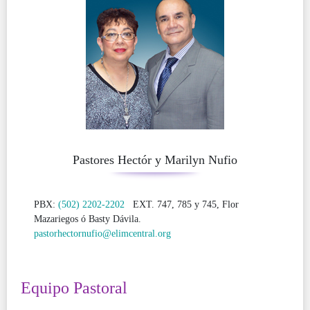
Pastores Hectór y Marilyn Nufio
PBX:
(502) 2202-2202
EXT. 747, 785 y 745, Flor
Mazariegos ó Basty Dávila.
pastorhectornufio@elimcentral.org
Equipo Pastoral